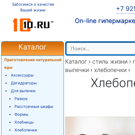
Заботимся о качестве
+7 92
Вашей жизни
On-line гипермарк
Каталог
Приготовление натуральной
Каталог
›
стиль жизни
›
еды
выпечки
›
хлебопечки
›
Аксессуары
Хлебоп
Дегидраторы
Для выпечки
Разное
Расстоечные шкафы
Формы
Хлебницы
Хлебопечки