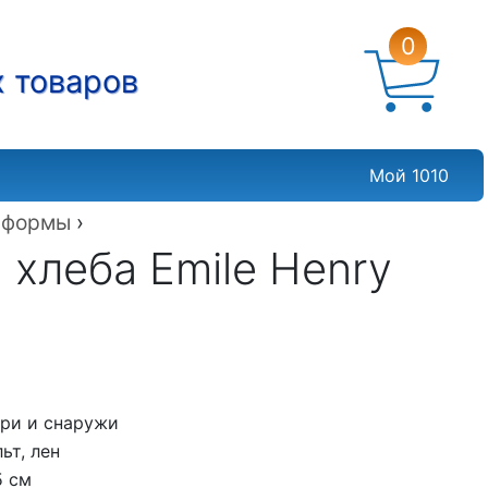
0
х товаров
Мой 1010
›
формы
›
хлеба Emile Henry
три и снаружи
ьт, лен
5 см