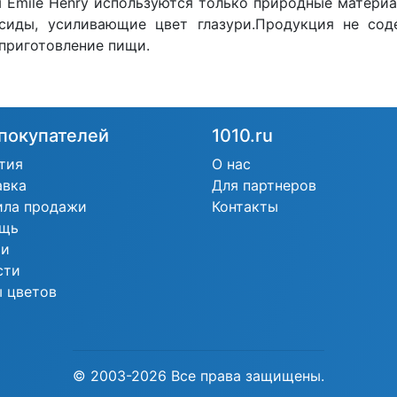
 Emile Henry используются только природные материа
сиды, усиливающие цвет глазури.Продукция не соде
 приготовление пищи.
покупателей
1010.ru
тия
О нас
авка
Для партнеров
ила продажи
Контакты
щь
ьи
сти
 цветов
© 2003-2026 Все права защищены.