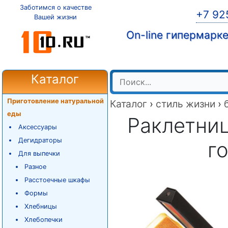
Заботимся о качестве
+7 92
Вашей жизни
On-line гипермарк
Каталог
Приготовление натуральной
Каталог
›
стиль жизни
›
еды
Раклетниц
Аксессуары
Дегидраторы
г
Для выпечки
Разное
Расстоечные шкафы
Формы
Хлебницы
Хлебопечки