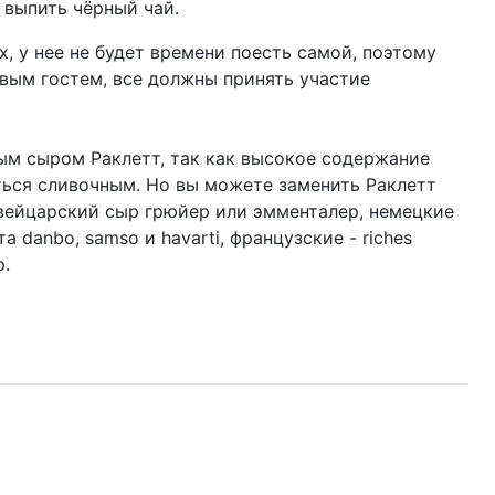
т выпить чёрный чай.
х, у нее не будет времени поесть самой, поэтому
рвым гостем, все должны принять участие
ным сыром Раклетт, так как высокое содержание
ться сливочным. Но вы можете заменить Раклетт
вейцарский сыр грюйер или эмменталер, немецкие
 danbo, samso и havarti, французские - riches
р.