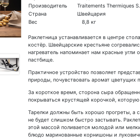
Производитель
Traitements Thermiques S
Страна
Швейцария
Вес
8,
Раклетница устанавливается в центре стола
костёр. Швейцарские крестьяне согревалис
нагреватель напоминает нам красные угли ог
пастбище.
Практичное устройство позволяет представ
природы, почувствовать аромат цветущих п
За короткое время, сторона сыра обращенна
покрываться крустящей корочкой, которую
Тарелки должны быть хорошо прогреты, а с
не будет слишком быстро застывать. Ракл
этой массой поливается молодой или мелк
блюдо маринованные корнишоны и луковички