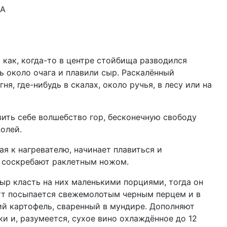
.A
8 кг
 как, когда-то в центре стойбища разводился
ь около очага и плавили сыр. Раскалённый
ня, где-нибудь в скалах, около ручья, в лесу или на
ить себе волшебство гор, бесконечную свободу
олей.
я к нагревателю, начинает плавиться и
 соскребают раклетным ножом.
ыр класть на них маленькими порциями, тогда он
етт посыпается свежемолотым черным перцем и в
ий картофель, сваренный в мундире. Дополняют
 и, разумеется, сухое вино охлаждённое до 12