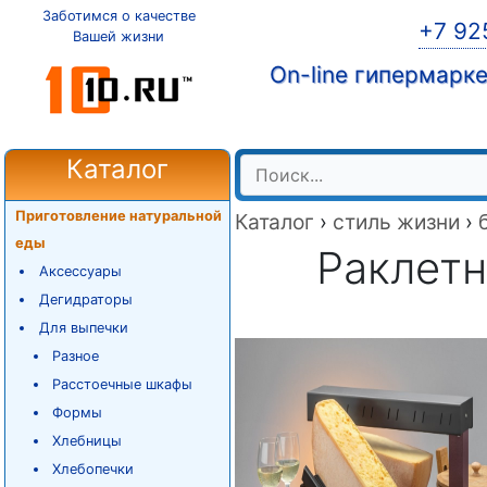
Заботимся о качестве
+7 92
Вашей жизни
On-line гипермарк
Каталог
Приготовление натуральной
Каталог
›
стиль жизни
›
еды
Раклет
Аксессуары
Дегидраторы
Для выпечки
Разное
Расстоечные шкафы
Формы
Хлебницы
Хлебопечки