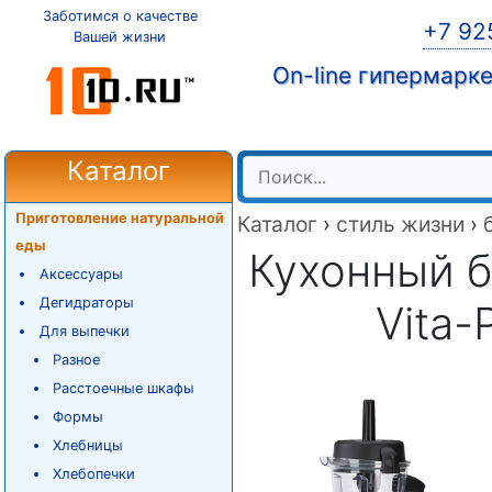
Заботимся о качестве
+7 92
Вашей жизни
On-line гипермарк
Каталог
Приготовление натуральной
Каталог
›
стиль жизни
›
еды
Кухонный б
Аксессуары
Дегидраторы
Vita-
Для выпечки
Разное
Расстоечные шкафы
Формы
Хлебницы
Хлебопечки