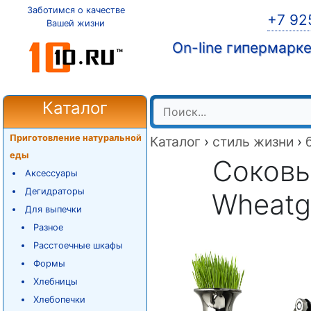
Заботимся о качестве
+7 92
Вашей жизни
On-line гипермарк
Каталог
Приготовление натуральной
Каталог
›
стиль жизни
›
еды
Соковы
Аксессуары
Дегидраторы
Wheatgr
Для выпечки
Разное
Расстоечные шкафы
Формы
Хлебницы
Хлебопечки