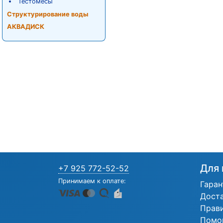
Тестомесы
Структурирование воды
АКВАДИСК
Для 
+7 925 772-52-52
Принимаем к оплате:
Гаран
Дост
Прав
Помо