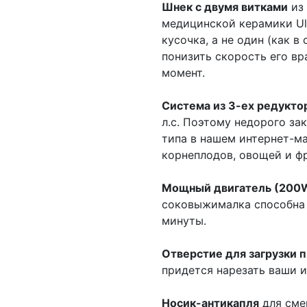
Шнек с двумя витками
из 
медицинской керамики Ult
кусочка, а не один (как 
понизить скорость его в
момент.
Система из 3-ех редукто
л.с. Поэтому недорого за
типа в нашем интернет-ма
корнеплодов, овощей и фр
Мощный двигатель (200
соковыжималка способна п
минуты.
Отверстие для загрузки 
придется нарезать ваши и
Носик-антикапля
для сме