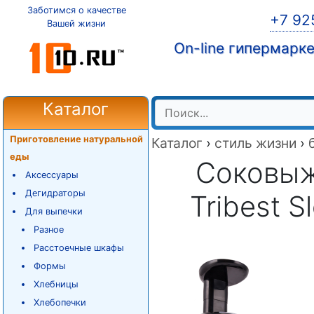
Заботимся о качестве
+7 92
Вашей жизни
On-line гипермарк
Каталог
Приготовление натуральной
Каталог
›
стиль жизни
›
еды
Соковыж
Аксессуары
Дегидраторы
Tribest 
Для выпечки
Разное
Расстоечные шкафы
Формы
Хлебницы
Хлебопечки