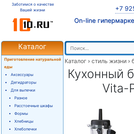
Заботимся о качестве
+7 92
Вашей жизни
On-line гипермарк
Каталог
Приготовление натуральной
Каталог
›
стиль жизни
›
еды
Кухонный б
Аксессуары
Дегидраторы
Vita-
Для выпечки
Разное
Расстоечные шкафы
Формы
Хлебницы
Хлебопечки