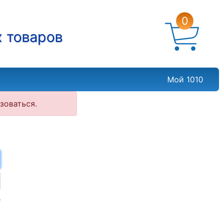
0
х товаров
Мой 1010
зоваться.
е