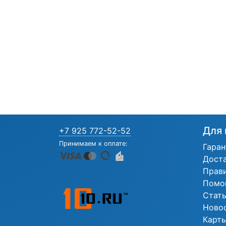
Для 
+7 925 772-52-52
Принимаем к оплате:
Гаран
Дост
Прав
Помо
Стат
Ново
Карты