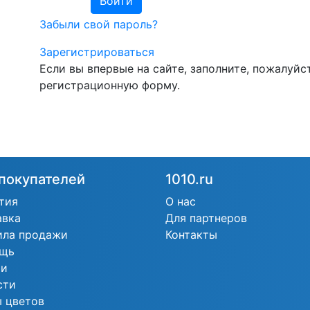
Забыли свой пароль?
Зарегистрироваться
Если вы впервые на сайте, заполните, пожалуйст
регистрационную форму.
покупателей
1010.ru
тия
О нас
авка
Для партнеров
ила продажи
Контакты
щь
ьи
сти
 цветов