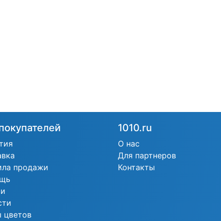
покупателей
1010.ru
тия
О нас
авка
Для партнеров
ила продажи
Контакты
щь
ьи
сти
 цветов