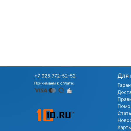
Для 
+7 925 772-52-52
Принимаем к оплате:
Гаран
Дост
Прав
Помо
Стат
Ново
Карты