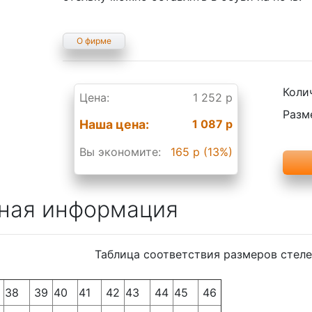
О фирме
Коли
Цена:
1 252 р
Разм
Наша цена:
1 087 р
Вы экономите:
165 р (13%)
ная информация
Таблица соответствия размеров стел
38
39
40
41
42
43
44
45
46