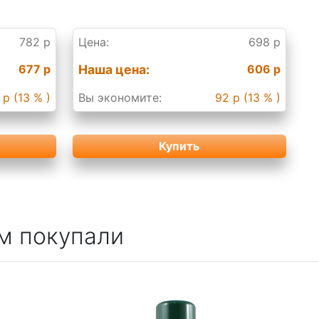
782 р
Цена:
698 р
677 р
Наша цена:
606 р
 р (13 % )
Вы экономите:
92 р (13 % )
Купить
м покупали