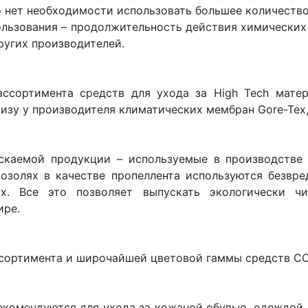
о нет необходимости использовать большее количество
ользования – продолжительность действия химических
ругих производителей.
ссортимента средств для ухода за High Tech мате
изу у производителя климатических мембран Gore-Tex
скаемой продукции – используемые в производстве 
озолях в качестве пропеллента используются безвре
х. Все это позволяет выпускать экологически ч
ире.
ссортимента и широчайшей цветовой гаммы средств COL
екомендуются для ухода за кожаной обувью, одеждой 