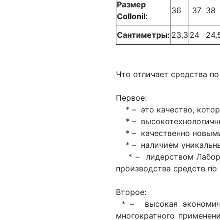
Размер
36
37
38
Collonil:
Сантиметры:
23,3
24
24,
Что отличает средства по
Первое:
* – это качество, котор
* – высокотехнологичны
* – качественно новыми 
* – наличием уникальных 
* – лидерством Лаборат
производства средств по 
Второе:
* – высокая экономичн
многократного применени