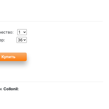
чество:
ер:
ек
Collonil: