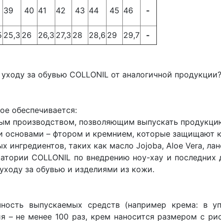
39
40
41
42
43
44
45
46
-
5
25,3
26
26,3
27,3
28
28,6
29
29,7
-
 уходу за обувью COLLONIL от аналогичной продукции
ое обеспечивается:
м производством, позволяющим выпускать продукцию 
основами – фтором и кремнием, которые защищают кож
ингредиентов, таких как масло Jojoba, Aloe Vera, лан
ории COLLONIL по внедрению ноу-хау и последних д
уходу за обувью и изделиями из кожи.
ость выпускаемых средств (например крема: в уп
я – не менее 100 раз, крем наносится размером с ри