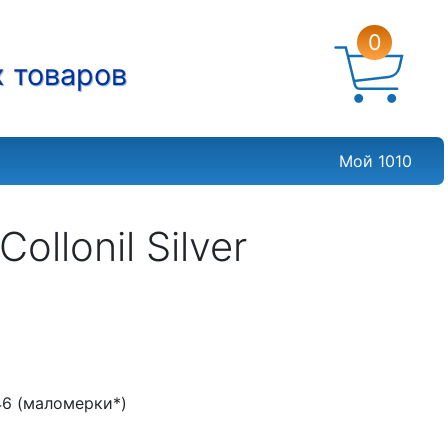
0
х товаров
Мой 1010
llonil Silver
, 46 (маломерки*)