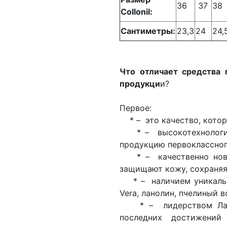
36
37
38
Collonil:
Сантиметры:
23,3
24
24,
Что отличает средства 
продукци
и?
Первое:
* – это качество, котор
* – высокотехнологич
продукцию первоклассног
* – качественно новы
защищают кожу, сохраняя 
* – наличием уникальных
Vera, ланолин, пчелиный в
* – лидерством Лабор
последних достижени