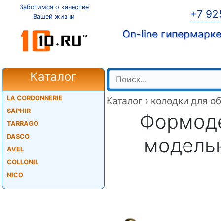
Заботимся о качестве
+7 92
Вашей жизни
On-line гипермарк
Каталог
LA CORDONNERIE
Каталог
›
колодки для о
SAPHIR
Формоде
TARRAGO
DASCO
модельн
AVEL
COLLONIL
NICO