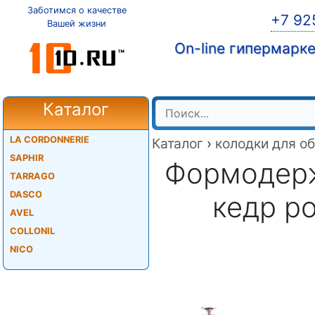
Заботимся о качестве
+7 92
Вашей жизни
On-line гипермарк
Каталог
LA CORDONNERIE
Каталог
›
колодки для о
SAPHIR
Формодержа
TARRAGO
DASCO
кедр р
AVEL
COLLONIL
NICO