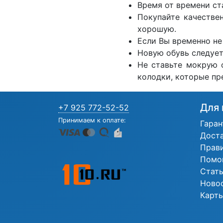
Время от времени ст
Покупайте качестве
хорошую.
Если Вы временно не
Новую обувь следует
Не ставьте мокрую 
колодки, которые пр
Для 
+7 925 772-52-52
Принимаем к оплате:
Гаран
Дост
Прав
Помо
Стат
Ново
Карты