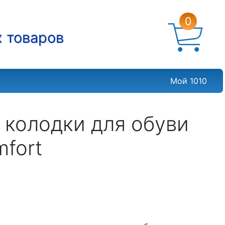
0
х товаров
Мой 1010
колодки для обуви
mfort