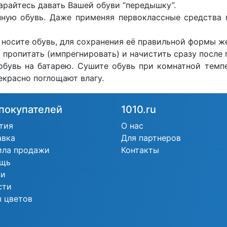
арайтесь давать Вашей обуви “передышку”.
нную обувь. Даже применяя первоклассные средства 
 носите обувь, для сохранения её правильной формы ж
 пропитать (импрегнировать) и начистить сразу после 
обувь на батарею. Сушите обувь при комнатной темпе
екрасно поглощают влагу.
покупателей
1010.ru
тия
О нас
авка
Для партнеров
ила продажи
Контакты
щь
ьи
сти
 цветов