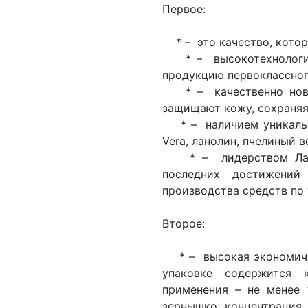
Первое:
* – это качество, котор
* – высокотехнологич
продукцию первоклассног
* – качественно новы
защищают кожу, сохраняя 
* – наличием уникальных
Vera, ланолин, пчелиный в
* – лидерством Лабор
последних достижени
производства средств по 
Второе:
* – высокая экономично
упаковке содержится 
применения – не менее 
зернышко; концентрация 