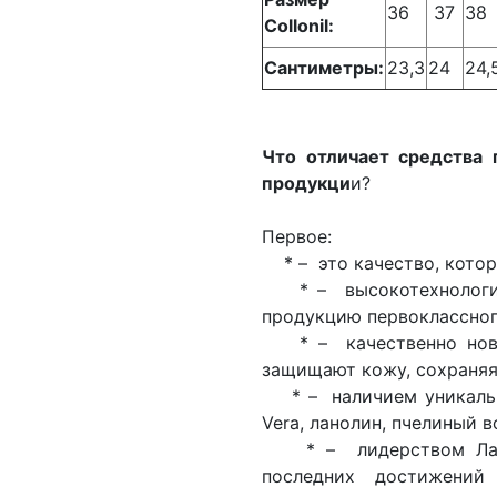
36
37
38
Collonil:
Сантиметры:
23,3
24
24,
Что отличает средства 
продукци
и?
Первое:
* – это качество, котор
* – высокотехнологич
продукцию первоклассног
* – качественно новы
защищают кожу, сохраняя 
* – наличием уникальных
Vera, ланолин, пчелиный в
* – лидерством Лабор
последних достижени