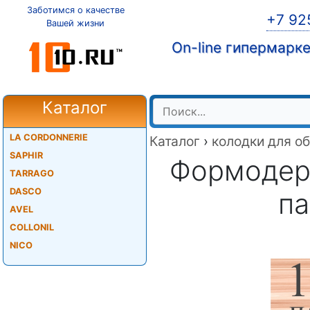
Заботимся о качестве
+7 92
Вашей жизни
On-line гипермарк
Каталог
LA CORDONNERIE
Каталог
›
колодки для о
SAPHIR
Формодерж
TARRAGO
DASCO
па
AVEL
COLLONIL
NICO