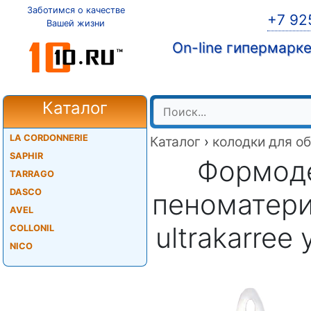
Заботимся о качестве
+7 92
Вашей жизни
On-line гипермарк
Каталог
LA CORDONNERIE
Каталог
›
колодки для о
SAPHIR
Формоде
TARRAGO
DASCO
пеноматери
AVEL
ultrakarree
COLLONIL
NICO