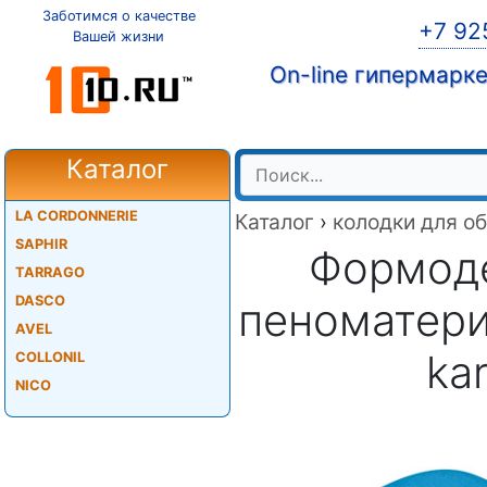
Заботимся о качестве
+7 92
Вашей жизни
On-line гипермарк
Каталог
LA CORDONNERIE
Каталог
›
колодки для о
SAPHIR
Формоде
TARRAGO
DASCO
пеноматери
AVEL
ka
COLLONIL
NICO