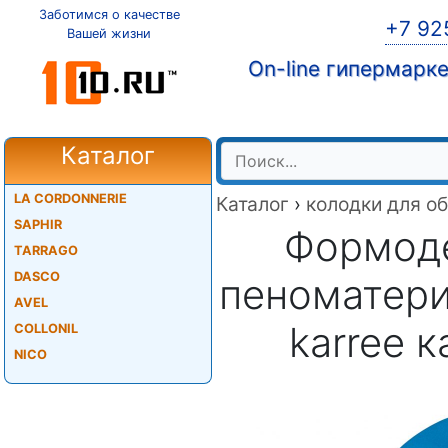
Заботимся о качестве
+7 92
Вашей жизни
On-line гипермарк
Каталог
LA CORDONNERIE
Каталог
›
колодки для о
SAPHIR
Формоде
TARRAGO
DASCO
пеноматери
AVEL
karree 
COLLONIL
NICO