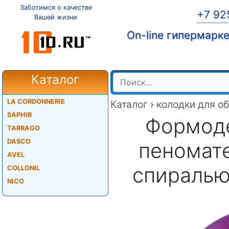
Заботимся о качестве
+7 92
Вашей жизни
On-line гипермарк
Каталог
LA CORDONNERIE
Каталог
›
колодки для о
SAPHIR
Формоде
TARRAGO
DASCO
пеномат
AVEL
спиралью
COLLONIL
NICO