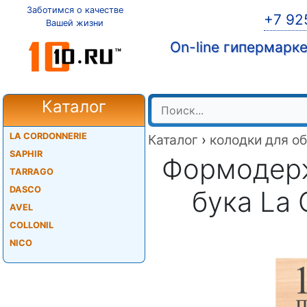
Заботимся о качестве
+7 92
Вашей жизни
On-line гипермарк
Каталог
LA CORDONNERIE
Каталог
›
колодки для о
SAPHIR
Формодерж
TARRAGO
DASCO
бука La 
AVEL
COLLONIL
NICO