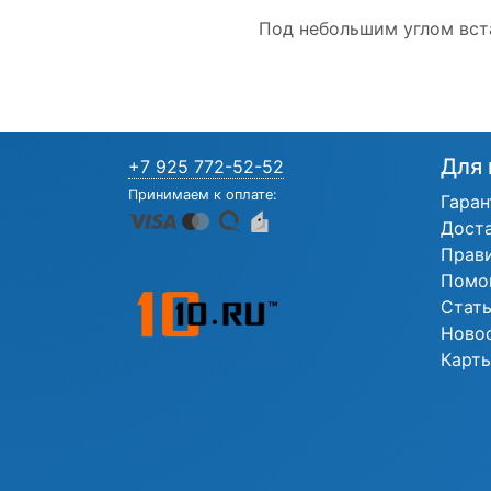
Под небольшим углом вст
Для 
+7 925 772-52-52
Принимаем к оплате:
Гаран
Дост
Прав
Помо
Стат
Ново
Карты