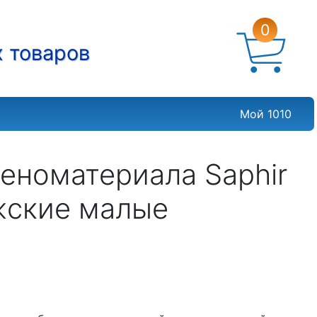
0
х товаров
Мой 1010
еноматериала Saphir
ужские малые