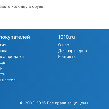
авьте колодку в обувь.
покупателей
1010.ru
тия
О нас
авка
Для партнеров
ила продажи
Контакты
щь
ьи
сти
 цветов
© 2003-2026 Все права защищены.