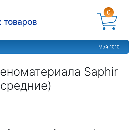
0
х товаров
Мой 1010
еноматериала Saphir
 (средние)