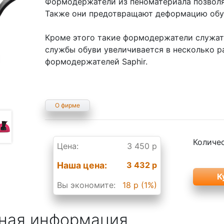
Формодержатели из пеноматериала позволя
Также они предотвращают деформацию обув
Кроме этого такие формодержатели служа
службы обуви увеличивается в несколько р
формодержателей Saphir.
О фирме
Количе
Цена:
3 450 р
Наша цена:
3 432 р
Вы экономите:
18 р (1%)
ная информация