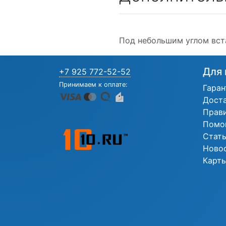
Под небольшим углом вст
Для 
+7 925 772-52-52
Принимаем к оплате:
Гаран
Дост
Прав
Помо
Стат
Ново
Карты