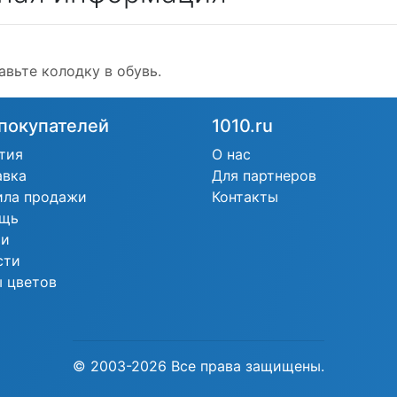
авьте колодку в обувь.
покупателей
1010.ru
тия
О нас
авка
Для партнеров
ила продажи
Контакты
щь
ьи
сти
 цветов
© 2003-2026 Все права защищены.