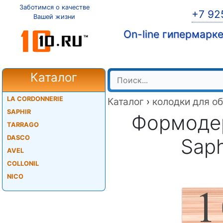
Заботимся о качестве
+7 92
Вашей жизни
On-line гипермарк
Каталог
LA CORDONNERIE
Каталог
›
колодки для о
SAPHIR
Формодер
TARRAGO
DASCO
Saph
AVEL
COLLONIL
NICO