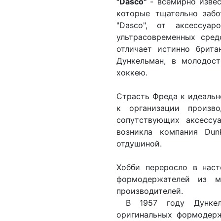
"Dasco"
- всемирно извес
которые тщательно забо
"Dasco", от аксессуа
ультрасовременных сред
отличает истинно брита
Дункельман, в молодос
хоккею.
Страсть Фреда к идеально
к организации произв
сопутствующих аксессу
возникла компания Du
отдушиной.
Хобби переросло в наст
формодержателей из м
производителей.
В 1957 году Дункель
оригинальных формодерж