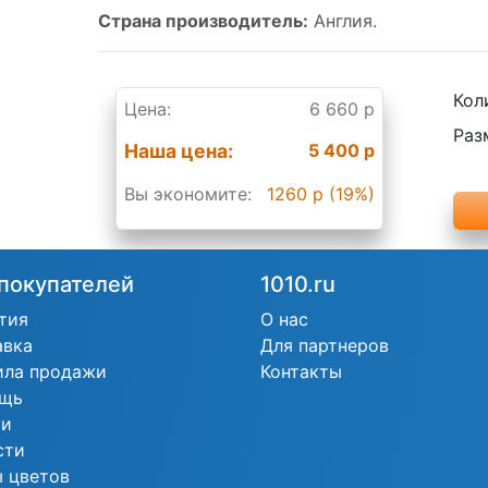
Страна производитель:
Англия.
Кол
Цена:
6 660 р
Раз
Наша цена:
5 400 р
Вы экономите:
1260 р (19%)
покупателей
1010.ru
тия
О нас
авка
Для партнеров
ила продажи
Контакты
щь
ьи
сти
 цветов