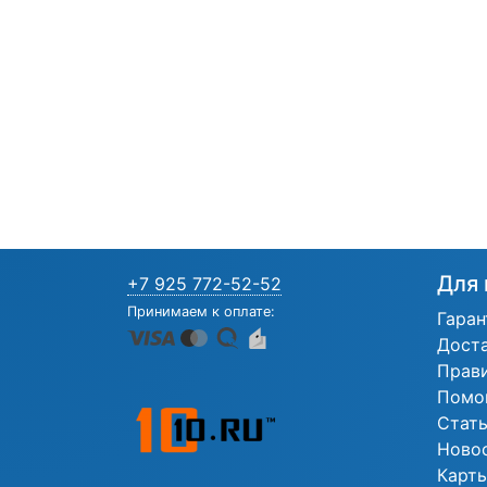
Для 
+7 925 772-52-52
Принимаем к оплате:
Гаран
Дост
Прав
Помо
Стат
Ново
Карты