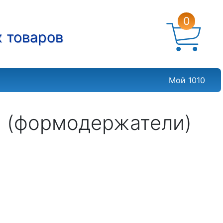
0
х товаров
Мой 1010
m (формодержатели)