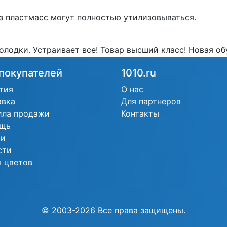
з пластмасс могут полностью утилизовываться.
колодки. Устраивает все! Товар высший класс! Новая о
покупателей
1010.ru
тия
О нас
авка
Для партнеров
ила продажи
Контакты
щь
ьи
сти
 цветов
© 2003-2026 Все права защищены.