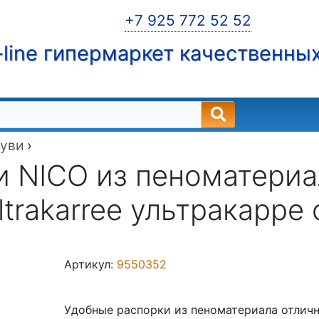
+7 925 772 52 52
line гипермаркет качественны
буви
›
и NICO из пеноматериа
ltrakarree ультракарре
Артикул:
9550352
Удобные распорки из пеноматериала отличн