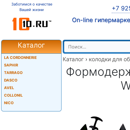
Заботимся о качестве
+7 92
Вашей жизни
On-line гипермарк
Каталог
LA CORDONNERIE
Каталог
›
колодки для о
SAPHIR
Формодерж
TARRAGO
DASCO
W
AVEL
COLLONIL
NICO