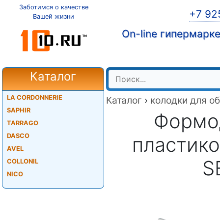
Заботимся о качестве
+7 92
Вашей жизни
On-line гипермарк
Каталог
LA CORDONNERIE
Каталог
›
колодки для о
SAPHIR
Формо
TARRAGO
DASCO
пластик
AVEL
S
COLLONIL
NICO