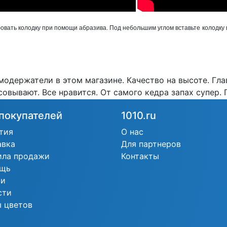
ать колодку при помощи абразива. Под небольшим углом вставьте колодку в
одержатели в этом магазине. Качество на высоте. Гла
овывают. Все нравится. От самого кедра запах супер. 
покупателей
1010.ru
тия
О нас
авка
Для партнеров
ила продажи
Контакты
щь
ьи
сти
 цветов