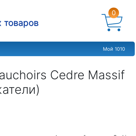
0
х товаров
Мой 1010
uchoirs Cedre Massif
жатели)