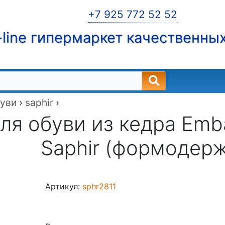
+7 925 772 52 52
line гипермаркет качественны
буви
›
saphir
›
ля обуви из кедра Emba
Saphir (формодер
Артикул:
sphr2811