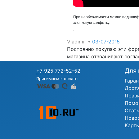
При необходимости можно подшлифов
хлопковую салфетку.
.
Vladimir
•
03-07-2015
Постоянно покупаю эти форм
магазина отзванивают соглас
Для 
+7 925 772-52-52
Принимаем к оплате:
Гаран
Дост
Прав
Помо
Стат
Ново
Карты