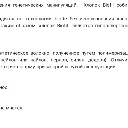
ения генетических манипуляций. Хлопок Biofil соб
дится по технологии bioRe без использования кан
Таким образом, хлопок Biofil является гипоаллерге
нтетическое волокно, полученное путем полимеризац
 нейлон или найлон, перлон, силон, дедрон). Отлич
е теряет форму при мокрой и сухой эксплуатации.
нос;
не мнется.