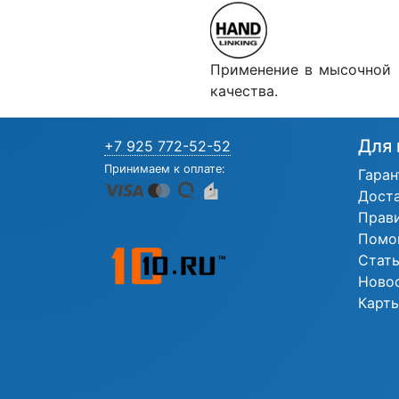
Применение в мысочной ч
качества.
Для 
+7 925 772-52-52
Принимаем к оплате:
Гаран
Дост
Прав
Помо
Стат
Ново
Карты