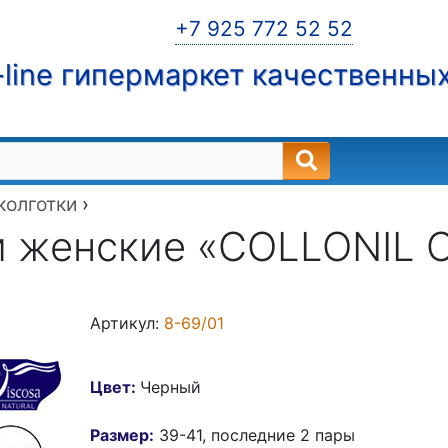
+7 925 772 52 52
line гипермаркет качественны
 колготки
›
 женские «COLLONIL C
Артикул:
8-69/01
Цвет:
Черный
Размер:
39-41, последние 2 пары