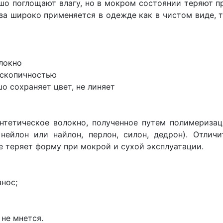
шо поглощают влагу, но в мокром состоянии теряют п
за широко применяется в одежде как в чистом виде, т
локно
оскопичностью
шо сохраняет цвет, не линяет
нтетическое волокно, полученное путем полимеризац
 нейлон или найлон, перлон, силон, дедрон). Отлич
е теряет форму при мокрой и сухой эксплуатации.
знос;
 не мнется.