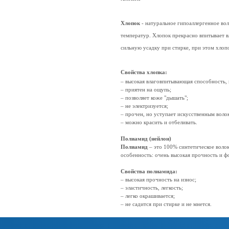
Хлопок
- натуральное гипоаллергенное вол
температур. Хлопок прекрасно впитывает в
сильную усадку при стирке, при этом хлоп
Свойства хлопка:
– высокая влаговпитывающая способность,
– приятен на ощупь;
– позволяет коже "дышать";
– не электризуется;
– прочен, но уступает искусственным воло
– можно красить и отбеливать.
Полиамид (нейлон)
Полиамид
– это 100% синтетическое волок
особенность: очень высокая прочность и 
Свойства полиамида:
– высокая прочность на износ;
– эластичность, легкость;
– легко окрашивается;
– не садится при стирке и не мнется.