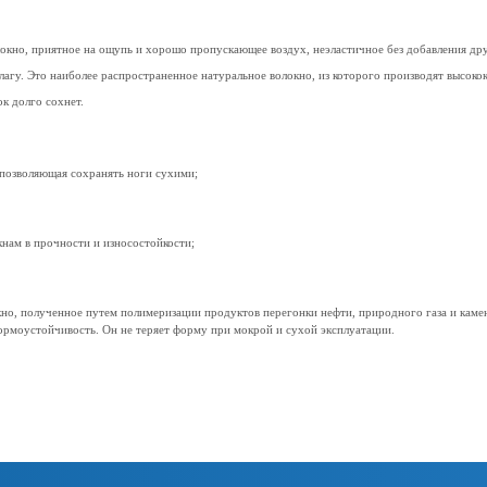
окно, приятное на ощупь и хорошо пропускающее воздух, неэластичное без добавления дру
лагу. Это наиболее распространенное натуральное волокно, из которого производят высок
ок долго сохнет.
 позволяющая сохранять ноги сухими;
кнам в прочности и износостойкости;
но, полученное путем полимеризации продуктов перегонки нефти, природного газа и каменн
формоустойчивость. Он не теряет форму при мокрой и сухой эксплуатации.