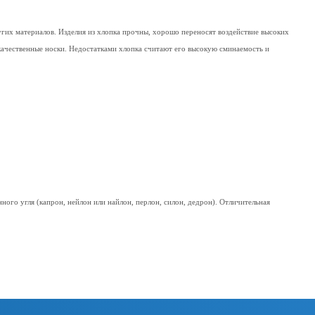
гих материалов. Изделия из хлопка прочны, хорошо переносят воздействие высоких
окачественные носки. Недостатками хлопка считают его высокую сминаемость и
ого угля (капрон, нейлон или найлон, перлон, силон, дедрон). Отличительная