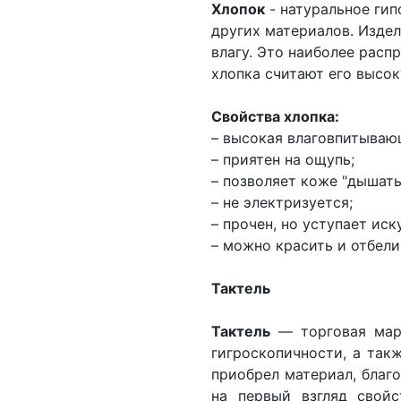
Хлопок
- натуральное гип
других материалов. Издел
влагу. Это наиболее расп
хлопка считают его высок
Свойства хлопка:
– высокая влаговпитываю
– приятен на ощупь;
– позволяет коже "дышать
– не электризуется;
– прочен, но уступает ис
– можно красить и отбели
Тактель
Тактель
— торговая мар
гигроскопичности, а так
приобрел материал, благ
на первый взгляд свой