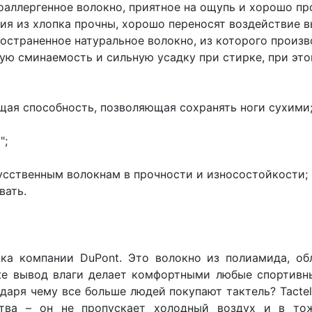
оаллергенное волокно, приятное на ощупь и хорошо пр
ия из хлопка прочны, хорошо переносят воздействие 
ространенное натуральное волокно, из которого произ
ую сминаемость и сильную усадку при стирке, при это
щая способность, позволяющая сохранять ноги сухими
";
кусственным волокнам в прочности и износостойкости;
вать.
ка компании DuPont. Это волокно из полиамида, об
же вывод влаги делает комфортными любые спортивн
одаря чему все больше людей покупают тактель? Tact
ства – он не пропускает холодный воздух и в то