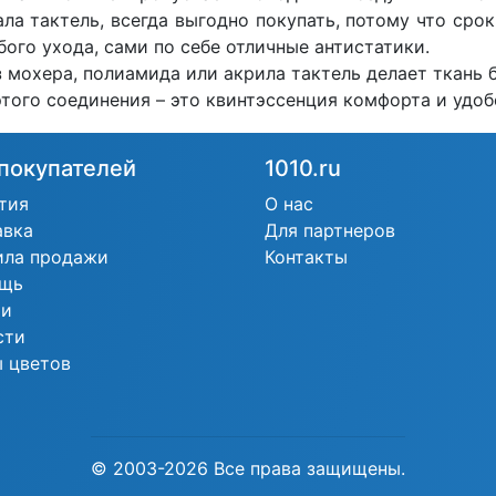
ла тактель, всегда выгодно покупать, потому что срок
бого ухода, сами по себе отличные антистатики.
 мохера, полиамида или акрила тактель делает ткань б
этого соединения – это квинтэссенция комфорта и удоб
покупателей
1010.ru
тия
О нас
авка
Для партнеров
ила продажи
Контакты
щь
ьи
сти
 цветов
© 2003-2026 Все права защищены.