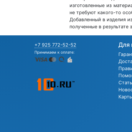
изготовленные из материа
не требуют какого-то осо
Добавленный в изделия из
полученные в результате 
Для 
+7 925 772-52-52
Принимаем к оплате:
Гаран
Дост
Прав
Помо
Стат
Ново
Карты