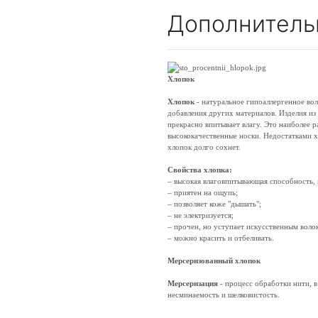
Дополнитель
Хлопок
Хлопок
- натуральное гипоаллергенное во
добавления других материалов. Изделия из
прекрасно впитывает влагу. Это наиболее 
высококачественные носки. Недостатками х
хлопок долго сохнет.
Свойства хлопка:
– высокая влаговпитывающая способность,
– приятен на ощупь;
– позволяет коже "дышать";
– не электризуется;
– прочен, но уступает искусственным воло
– можно красить и отбеливать.
Мерсеризованный хлопок
Мерсеризация
- процесс обработки нити, в
несминаемость и шелковистость.