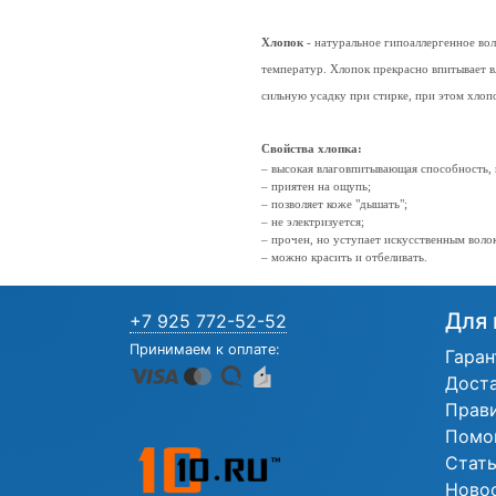
Хлопок
- натуральное гипоаллергенное вол
температур. Хлопок прекрасно впитывает в
сильную усадку при стирке, при этом хлоп
Свойства хлопка:
– высокая влаговпитывающая способность,
– приятен на ощупь;
– позволяет коже "дышать";
– не электризуется;
– прочен, но уступает искусственным воло
– можно красить и отбеливать.
Для 
+7 925 772-52-52
Принимаем к оплате:
Гаран
Дост
Прав
Помо
Стат
Ново