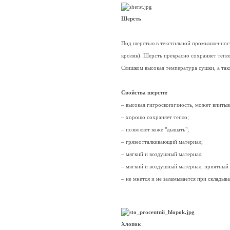
Шерсть
Под шерстью в текстильной промышленности 
кролик). Шерсть прекрасно сохраняет тепло
Слишком высокая температура сушки, а та
Свойства шерсти:
– высокая гигроскопичность, может впитыв
– хорошо сохраняет тепло;
– позволяет коже "дышать";
– грязеотталкивающий материал;
– мягкий и воздушный материал,
– мягкий и воздушный материал, приятный
– не мнется и не заламывается при складыв
Хлопок