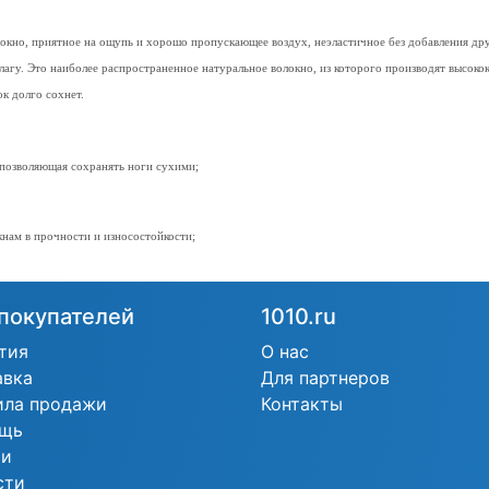
окно, приятное на ощупь и хорошо пропускающее воздух, неэластичное без добавления дру
лагу. Это наиболее распространенное натуральное волокно, из которого производят высок
ок долго сохнет.
 позволяющая сохранять ноги сухими;
кнам в прочности и износостойкости;
покупателей
1010.ru
тия
О нас
авка
Для партнеров
ила продажи
Контакты
щь
ьи
сти