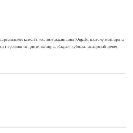
l премиального качества, носочные изделия линии Organic гипоаллергенны, при их
ок гигроскопичен, приятен на ощупь, обладает глубоким, насыщенный цветом.