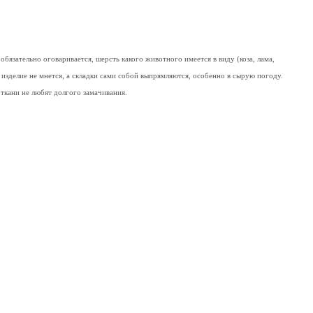
бязательно оговаривается, шерсть какого животного имеется в виду (коза, лама,
 изделие не мнется, а складки сами собой выпрямляются, особенно в сырую погоду.
ткани не любят долгого замачивания.