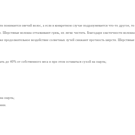
понимается овечий волос, а если в конкретном случае подразумевается что-то другое, то о
. Шерстяные волокна отталкивают грязь, их легко чистить. Благодаря эластичности волокна
кже продолжительное воздействие солнечных лучей снижают прочность шерсти. Шерстяные 
ать до 40% от собственного веса и при этом оставаться сухой на ощупь;
 на ощупь;
ании.