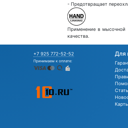
- Предотвращает переохл
Применение в мысочной ч
качества.
Для 
+7 925 772-52-52
Принимаем к оплате:
Гаран
Дост
Прав
Помо
Стат
Ново
Карты