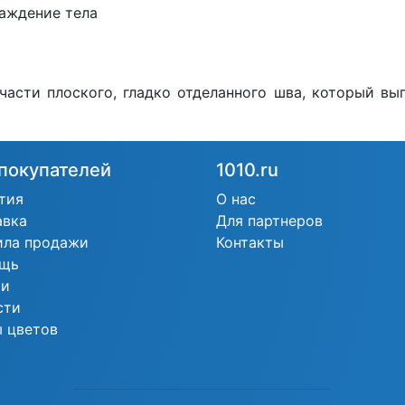
аждение тела
асти плоского, гладко отделанного шва, который вы
покупателей
1010.ru
тия
О нас
авка
Для партнеров
ила продажи
Контакты
щь
ьи
сти
 цветов