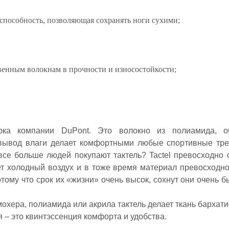
способность, позволяющая сохранять ноги сухими;
твенным волокнам в прочности и износостойкости;
.
ка компании DuPont. Это волокно из полиамида, о
е вывод влаги делает комфортными любые спортивные тре
все больше людей покупают тактель? Tactel превосходно
ет холодный воздух и в тоже время материал превосходно
отому что срок их «жизни» очень высок, сохнут они очень бы
охера, полиамида или акрила тактель делает ткань бархати
я – это квинтэссенция комфорта и удобства.