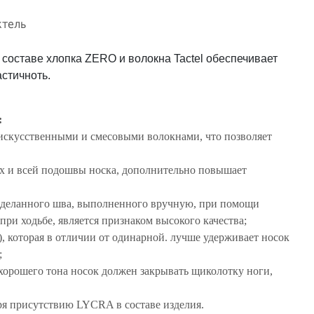
ктель
составе хлопка ZERO и волокна Tactel обеспечивает
стичноть.
:
с искусственными и смесовыми волокнами, что позволяет
лях и всей подошвы носка, дополнительно повышает
отделанного шва, выполненного вручную, при помощи
при ходьбе, является признаком высокого качества;
, которая в отличии от одинарной. лучше удерживает носок
ы;
 хорошего тона носок должен закрывать щиколотку ноги,
даря присутствию LYCRA в составе изделия.