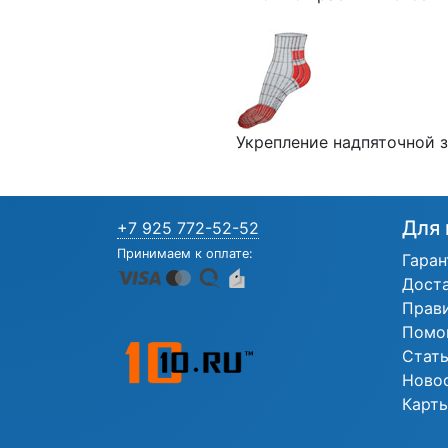
Укрепление надпяточной з
Для 
+7 925 772-52-52
Принимаем к оплате:
Гаран
Дост
Прав
Помо
Стат
Ново
Карты