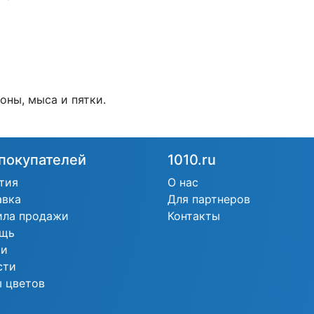
оны, мыса и пятки.
покупателей
1010.ru
тия
О нас
авка
Для партнеров
ила продажи
Контакты
щь
ьи
сти
 цветов