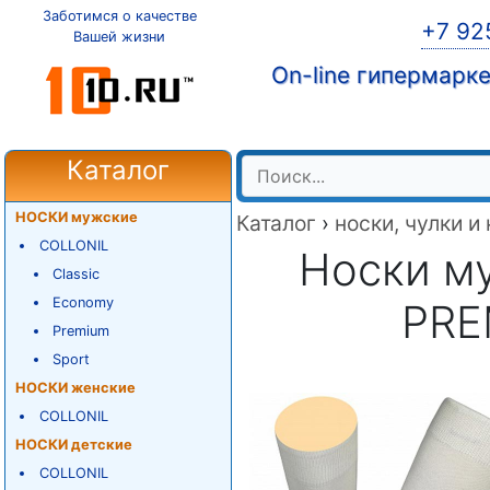
Заботимся о качестве
+7 92
Вашей жизни
On-line гипермарк
Каталог
НОСКИ мужские
Каталог
›
носки, чулки и
COLLONIL
Носки м
Classic
Economy
PRE
Premium
Sport
НОСКИ женские
COLLONIL
НОСКИ детские
COLLONIL