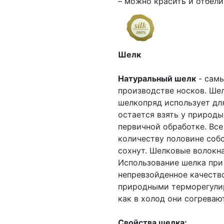
– можно красить и отбели
Шелк
Натуральный шелк
- самы
производстве носков. Шел
шелкопряд использует дл
остается взять у природы
первичной обработке. Все
количеству половине собс
сохнут. Шелковые волокна
Использование шелка при
непревзойденное качеств
природными терморегулир
как в холод они согреваю
Свойства шелка: