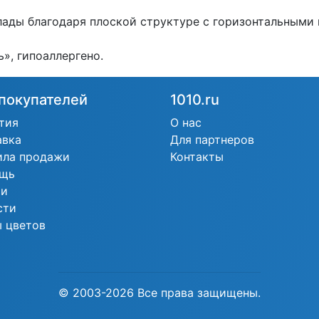
ады благодаря плоской структуре с горизонтальными
», гипоаллергено.
покупателей
1010.ru
тия
О нас
авка
Для партнеров
ила продажи
Контакты
щь
ьи
сти
 цветов
© 2003-2026 Все права защищены.