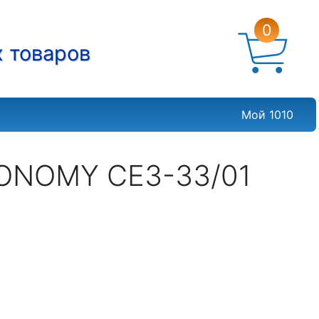
0
х товаров
Мой 1010
ONOMY СЕ3-33/01