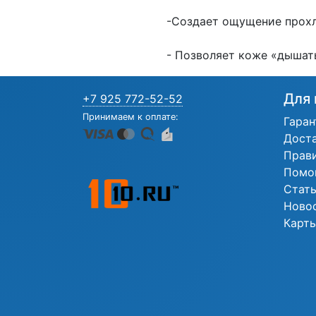
-Создает ощущение прохл
- Позволяет коже «дышать
Для 
+7 925 772-52-52
Принимаем к оплате:
Гаран
Дост
Прав
Помо
Стат
Ново
Карты