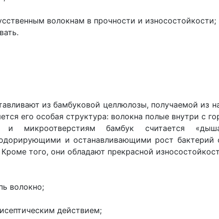
кусственным волокнам в прочности и износостойкости;
вать.
тавливают из бамбуковой целлюлозы, получаемой из н
ется его особая структура: волокна полые внутри с 
м и микроотверстиям бамбук считается «дыш
зодорирующими и останавливающими рост бактерий св
 Кроме того, они обладают прекрасной износостойкос
пь волокно;
исептическим действием;