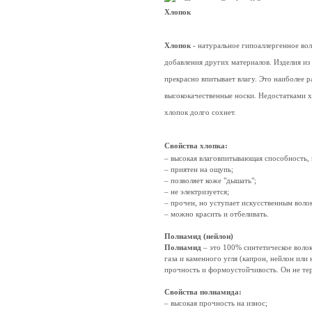
Хлопок
Хлопок
- натуральное гипоаллергенное во
добавления других материалов. Изделия из
прекрасно впитывает влагу. Это наиболее 
высококачественные носки. Недостатками х
хлопок долго сохнет.
Свойства хлопка:
– высокая влаговпитывающая способность,
– приятен на ощупь;
– позволяет коже "дышать";
– не электризуется;
– прочен, но уступает искусственным воло
– можно красить и отбеливать.
Полиамид (нейлон)
Полиамид
– это 100% синтетическое воло
газа и каменного угля (капрон, нейлон или
прочность и формоустойчивость. Он не те
Свойства полиамида:
– высокая прочность на износ;