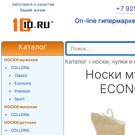
Заботимся о качестве
+7 92
Вашей жизни
On-line гипермарк
Каталог
НОСКИ мужские
Каталог
›
носки, чулки и
COLLONIL
Носки м
Classic
Economy
ECON
Premium
Sport
НОСКИ женские
COLLONIL
НОСКИ детские
COLLONIL