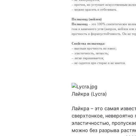
– прочен, но уступает искусственным воло
– можно красить и отбеливать.
Полиамид (нейлон)
Полиамид
– это 100% синтетическое воло
газа и каменного угля (капрон, нейлон или
прочность и формоустойчивость. Он не те
Свойства полиамида:
– высокая прочность на износ;
– эластичность, легкость;
– легко окрашивается;
– не садится при стирке и не мнется.
Лайкра (Lycra)
Лайкра – это самая извес
сверхтонкое, невероятно
эластичностью, пропуска
можно без разрыва растя