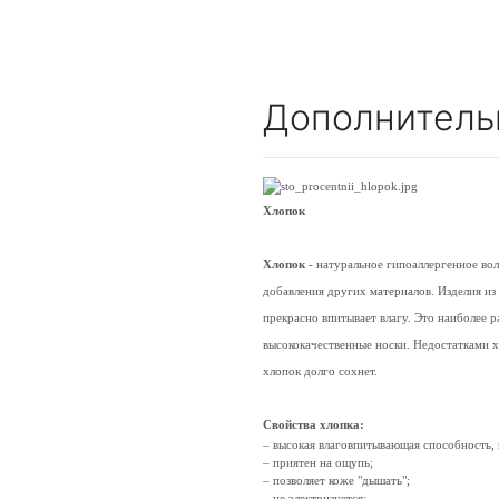
Дополнитель
Хлопок
Хлопок
- натуральное гипоаллергенное во
добавления других материалов. Изделия из
прекрасно впитывает влагу. Это наиболее 
высококачественные носки. Недостатками х
хлопок долго сохнет.
Свойства хлопка:
– высокая влаговпитывающая способность,
– приятен на ощупь;
– позволяет коже "дышать";
– не электризуется;