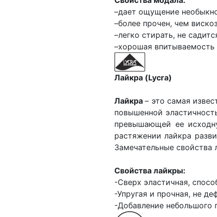
Свойства модала:
–дает ощущение необыкно
–более прочен, чем вискоз
–легко стирать, не садитс
–хорошая впитываемость 
Лайкра (Lycra)
Лайкра
– это самая извес
повышенной эластичность
превышающей ее исходну
растяжении лайкра разви
Замечательные свойства 
Свойства лайкры:
-Сверх эластичная, спосо
-Упругая и прочная, не д
-Добавление небольшого п