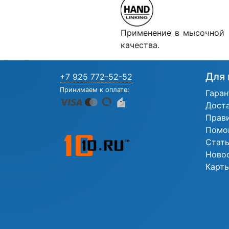
Применение в мысочной ч
качества.
Для 
+7 925 772-52-52
Принимаем к оплате:
Гаран
Дост
Прав
Помо
Стат
Ново
Карты