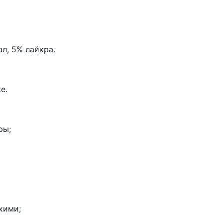
л, 5% лайкра.
е.
ры;
хими;