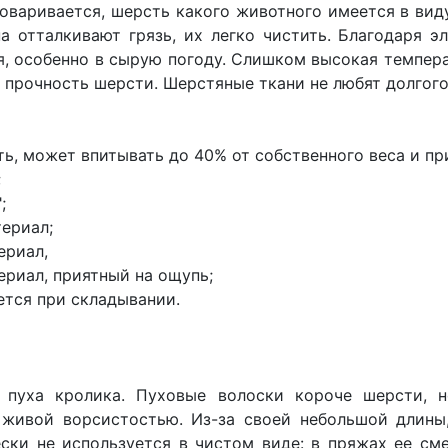
говаривается, шерсть какого животного имеется в виду
а отталкивают грязь, их легко чистить. Благодаря э
, особенно в сырую погоду. Слишком высокая темпера
 прочность шерсти. Шерстяные ткани не любят долгого
ь, может впитывать до 40% от собственного веса и пр
;
;
ериал;
ериал,
ериал, приятный на ощупь;
ется при складывании.
 пуха кролика. Пуховые волоски короче шерсти, н
живой ворсистостью. Из-за своей небольшой длины,
ески не используется в чистом виде: в пряжах ее 