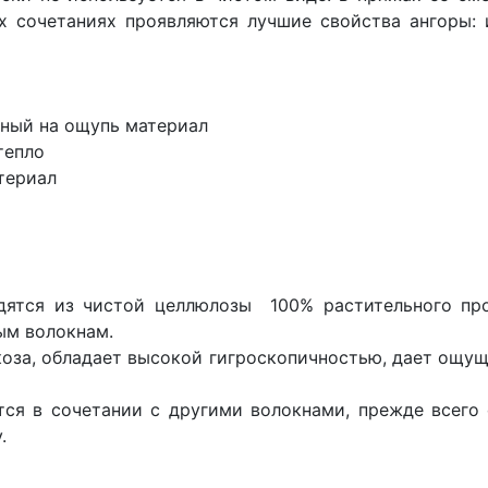
х сочетаниях проявляются лучшие свойства ангоры:
тный на ощупь материал
тепло
териал
дятся из чистой целлюлозы 100% растительного пр
ым волокнам.
скоза, обладает высокой гигроскопичностью, дает ощу
ся в сочетании с другими волокнами, прежде всего 
.