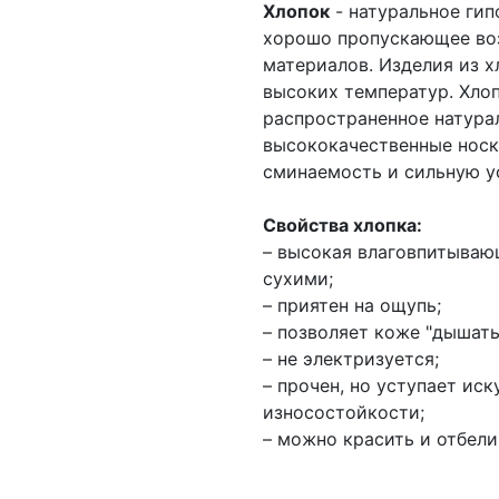
Хлопок
- натуральное гип
хорошо пропускающее воз
материалов. Изделия из х
высоких температур. Хлоп
распространенное натурал
высококачественные носк
сминаемость и сильную ус
Свойства хлопка:
– высокая влаговпитываю
сухими;
– приятен на ощупь;
– позволяет коже "дышать
– не электризуется;
– прочен, но уступает ис
износостойкости;
– можно красить и отбели